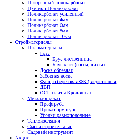
Прозрачный поликарбонат
Цветной Поликарбонат
Поликарбонат усиленный
Поликарбонат 4мм
Поликарбонат 6мм
Поликарбонат 8мм
Поликарбонат 10мм
Стройматериалы
Пиломатериалы
Брус
Брус лиственница
Брус хвоя (сосна, пихта)
Доска обрезная
Заборная доска
Фанера березовая ФК (водостойкая)
ДВП
ОСП плиты Кроношпан
Металлопрокат
Профтруба
Прокат арматуры
Уголки равнополочные
Теплоизоляция
Смеси строительные
Садовый инструмент
Акции