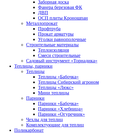
Заборная доска
Фанера березовая ФК
ДВП
ОСП плиты Кроношпан
Металлопрокат
Профтруба
Прокат арматуры
Уголки равнополочные
Строительные материалы
Теплоизоляция
Смеси строительные
Садовый инструмент «Торнадика»
Теплицы, парники
Теплицы
Теплицы «Бабочка»
Теплицы Сибирский агроном
Теплицы «Люкс»
Мини теплицы
Парники
Парники «Бабочка»
Парники «Хлебница»
Парники «Огуречник»
Чехлы для теплиц
Комплектующие для теплиц
Поликарбонат