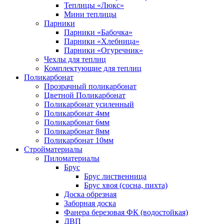
Теплицы «Люкс»
Мини теплицы
Парники
Парники «Бабочка»
Парники «Хлебница»
Парники «Огуречник»
Чехлы для теплиц
Комплектующие для теплиц
Поликарбонат
Прозрачный поликарбонат
Цветной Поликарбонат
Поликарбонат усиленный
Поликарбонат 4мм
Поликарбонат 6мм
Поликарбонат 8мм
Поликарбонат 10мм
Стройматериалы
Пиломатериалы
Брус
Брус лиственница
Брус хвоя (сосна, пихта)
Доска обрезная
Заборная доска
Фанера березовая ФК (водостойкая)
ДВП