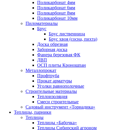
Поликарбонат 4мм
Поликарбонат 6мм
Поликарбонат 8мм
Поликарбонат 10мм
Пиломатериалы
Брус
Брус лиственница
Брус хвоя (сосна, пихта)
Доска обрезная
Заборная доска
Фанера березовая ФК
ДВП
ОСП плиты Кроношпан
Металлопрокат
Профтруба
Прокат арматуры
Уголки равнополочные
Строительные материалы
Теплоизоляция
Смеси строительные
Садовый инструмент «Торнадика»
Теплицы, парники
Теплицы
Теплицы «Бабочка»
Теплицы Сибирский агроном