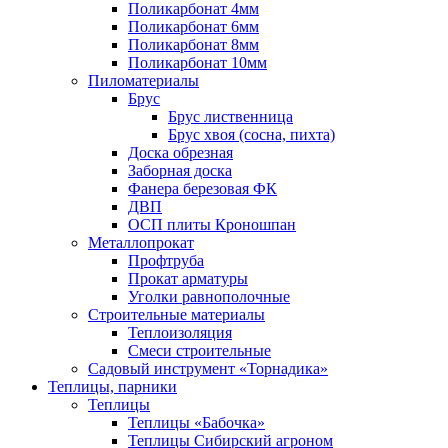
Поликарбонат 4мм
Поликарбонат 6мм
Поликарбонат 8мм
Поликарбонат 10мм
Пиломатериалы
Брус
Брус лиственница
Брус хвоя (сосна, пихта)
Доска обрезная
Заборная доска
Фанера березовая ФК
ДВП
ОСП плиты Кроношпан
Металлопрокат
Профтруба
Прокат арматуры
Уголки равнополочные
Строительные материалы
Теплоизоляция
Смеси строительные
Садовый инструмент «Торнадика»
Теплицы, парники
Теплицы
Теплицы «Бабочка»
Теплицы Сибирский агроном