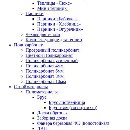
Теплицы «Люкс»
Мини теплицы
Парники
Парники «Бабочка»
Парники «Хлебница»
Парники «Огуречник»
Чехлы для теплиц
Комплектующие для теплиц
Поликарбонат
Прозрачный поликарбонат
Цветной Поликарбонат
Поликарбонат усиленный
Поликарбонат 4мм
Поликарбонат 6мм
Поликарбонат 8мм
Поликарбонат 10мм
Стройматериалы
Пиломатериалы
Брус
Брус лиственница
Брус хвоя (сосна, пихта)
Доска обрезная
Заборная доска
Фанера березовая ФК (водостойкая)
ДВП