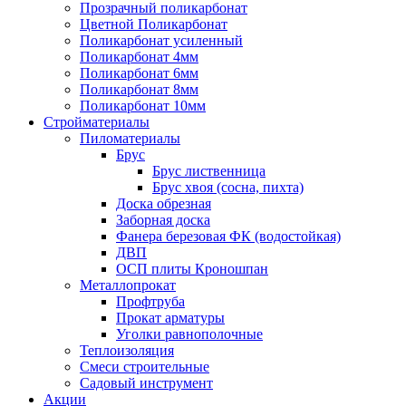
Прозрачный поликарбонат
Цветной Поликарбонат
Поликарбонат усиленный
Поликарбонат 4мм
Поликарбонат 6мм
Поликарбонат 8мм
Поликарбонат 10мм
Стройматериалы
Пиломатериалы
Брус
Брус лиственница
Брус хвоя (сосна, пихта)
Доска обрезная
Заборная доска
Фанера березовая ФК (водостойкая)
ДВП
ОСП плиты Кроношпан
Металлопрокат
Профтруба
Прокат арматуры
Уголки равнополочные
Теплоизоляция
Смеси строительные
Садовый инструмент
Акции