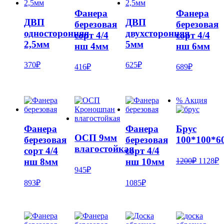
Фанера
Фанера
ДВП
ДВП
березовая
березовая
односторонняя
двухсторонняя
сорт 4/4
сорт 4/4
2,5мм
5мм
нш 4мм
нш 6мм
370
₽
625
₽
416
₽
689
₽
% Акция
Фанера
Фанера
Брус
ОСП 9мм
березовая
березовая
100*100*6
влагостойкая
сорт 4/4
сорт 4/4
Первон
Т
1200
₽
1128
₽
нш 8мм
нш 10мм
цена
ц
945
₽
составл
1
893
₽
1085
₽
1200₽.