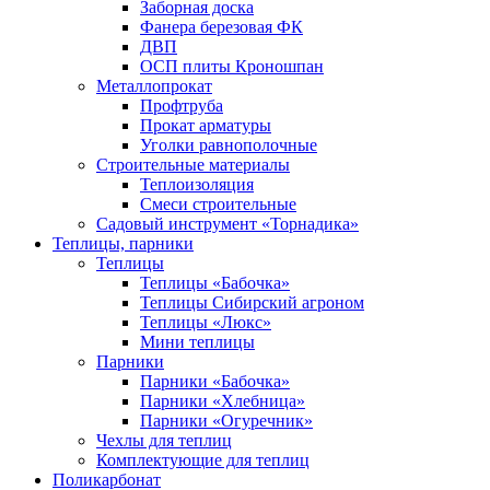
Заборная доска
Фанера березовая ФК
ДВП
ОСП плиты Кроношпан
Металлопрокат
Профтруба
Прокат арматуры
Уголки равнополочные
Строительные материалы
Теплоизоляция
Смеси строительные
Садовый инструмент «Торнадика»
Теплицы, парники
Теплицы
Теплицы «Бабочка»
Теплицы Сибирский агроном
Теплицы «Люкс»
Мини теплицы
Парники
Парники «Бабочка»
Парники «Хлебница»
Парники «Огуречник»
Чехлы для теплиц
Комплектующие для теплиц
Поликарбонат