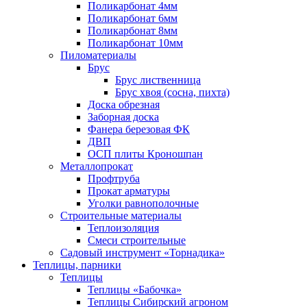
Поликарбонат 4мм
Поликарбонат 6мм
Поликарбонат 8мм
Поликарбонат 10мм
Пиломатериалы
Брус
Брус лиственница
Брус хвоя (сосна, пихта)
Доска обрезная
Заборная доска
Фанера березовая ФК
ДВП
ОСП плиты Кроношпан
Металлопрокат
Профтруба
Прокат арматуры
Уголки равнополочные
Строительные материалы
Теплоизоляция
Смеси строительные
Садовый инструмент «Торнадика»
Теплицы, парники
Теплицы
Теплицы «Бабочка»
Теплицы Сибирский агроном