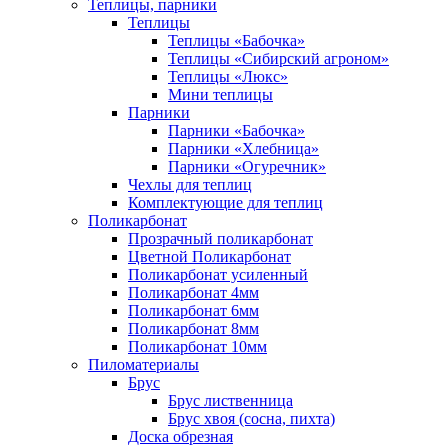
Теплицы, парники
Теплицы
Теплицы «Бабочка»
Теплицы «Сибирский агроном»
Теплицы «Люкс»
Мини теплицы
Парники
Парники «Бабочка»
Парники «Хлебница»
Парники «Огуречник»
Чехлы для теплиц
Комплектующие для теплиц
Поликарбонат
Прозрачный поликарбонат
Цветной Поликарбонат
Поликарбонат усиленный
Поликарбонат 4мм
Поликарбонат 6мм
Поликарбонат 8мм
Поликарбонат 10мм
Пиломатериалы
Брус
Брус лиственница
Брус хвоя (сосна, пихта)
Доска обрезная