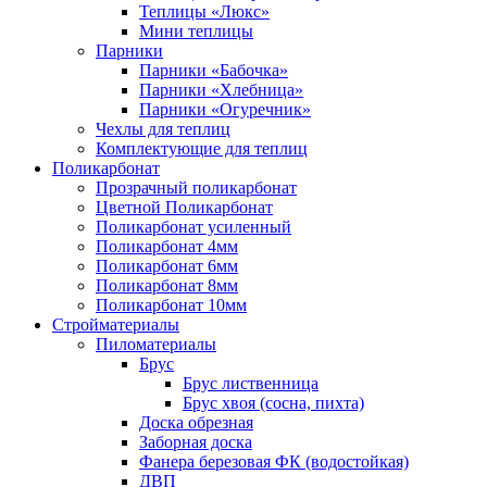
Теплицы «Люкс»
Мини теплицы
Парники
Парники «Бабочка»
Парники «Хлебница»
Парники «Огуречник»
Чехлы для теплиц
Комплектующие для теплиц
Поликарбонат
Прозрачный поликарбонат
Цветной Поликарбонат
Поликарбонат усиленный
Поликарбонат 4мм
Поликарбонат 6мм
Поликарбонат 8мм
Поликарбонат 10мм
Стройматериалы
Пиломатериалы
Брус
Брус лиственница
Брус хвоя (сосна, пихта)
Доска обрезная
Заборная доска
Фанера березовая ФК (водостойкая)
ДВП