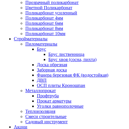
Прозрачный поликарбонат
Цветной Поликарбонат
Поликарбонат усиленный
Поликарбонат 4мм
Поликарбонат 6мм
Поликарбонат 8мм
Поликарбонат 10мм
Стройматериалы
Пиломатериалы
Брус
Брус лиственница
Брус хвоя (сосна, пихта)
Доска обрезная
Заборная доска
Фанера березовая ФК (водостойкая)
ДВП
ОСП плиты Кроношпан
Металлопрокат
Профтруба
Прокат арматуры
Уголки равнополочные
Теплоизоляция
Смеси строительные
Садовый инструмент
Акции