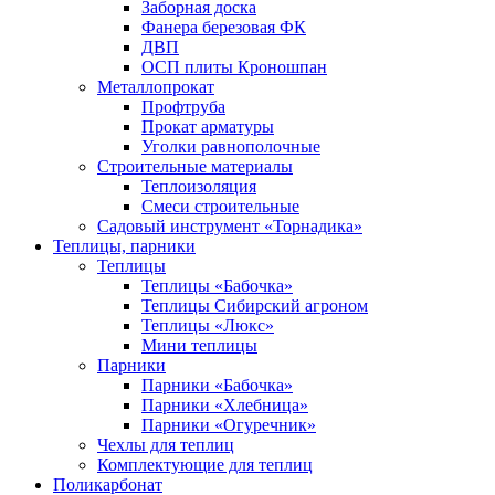
Заборная доска
Фанера березовая ФК
ДВП
ОСП плиты Кроношпан
Металлопрокат
Профтруба
Прокат арматуры
Уголки равнополочные
Строительные материалы
Теплоизоляция
Смеси строительные
Садовый инструмент «Торнадика»
Теплицы, парники
Теплицы
Теплицы «Бабочка»
Теплицы Сибирский агроном
Теплицы «Люкс»
Мини теплицы
Парники
Парники «Бабочка»
Парники «Хлебница»
Парники «Огуречник»
Чехлы для теплиц
Комплектующие для теплиц
Поликарбонат