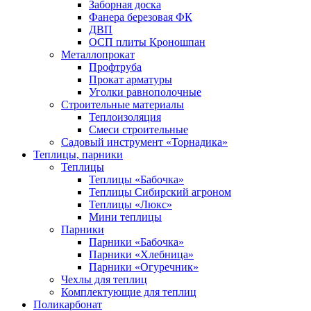
Заборная доска
Фанера березовая ФК
ДВП
ОСП плиты Кроношпан
Металлопрокат
Профтруба
Прокат арматуры
Уголки равнополочные
Строительные материалы
Теплоизоляция
Смеси строительные
Садовый инструмент «Торнадика»
Теплицы, парники
Теплицы
Теплицы «Бабочка»
Теплицы Сибирский агроном
Теплицы «Люкс»
Мини теплицы
Парники
Парники «Бабочка»
Парники «Хлебница»
Парники «Огуречник»
Чехлы для теплиц
Комплектующие для теплиц
Поликарбонат