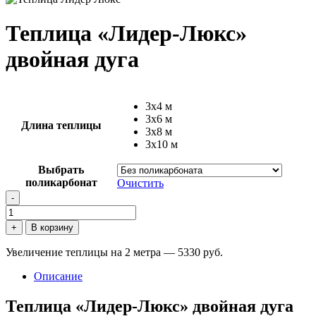
Теплица «Лидер-Люкс»
двойная дуга
3х4 м
3х6 м
Длина теплицы
3х8 м
3х10 м
Выбрать
поликарбонат
Очистить
-
Количество
товара
+
В корзину
Теплица
"Лидер-
Увеличение теплицы на 2 метра — 5330 руб.
Люкс"
двойная
Описание
дуга
Теплица «Лидер-Люкс» двойная дуга