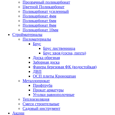
Прозрачный поликарбонат
Цветной Поликарбонат
Поликарбонат усиленный
Поликарбонат 4мм
Поликарбонат 6мм
Поликарбонат 8мм
Поликарбонат 10мм
Стройматериалы
Пиломатериалы
Брус
Брус лиственница
Брус хвоя (сосна, пихта)
Доска обрезная
Заборная доска
Фанера березовая ФК (водостойкая)
ДВП
ОСП плиты Кроношпан
Металлопрокат
Профтруба
Прокат арматуры
Уголки равнополочные
Теплоизоляция
Смеси строительные
Садовый инструмент
Акции