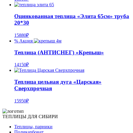
Оцинкованная теплица «Элита 65см» труба
20*30
15880
₽
% Акция
Теплица (АНТИСНЕГ) «Крепыш»
14150
₽
Теплица цельная дуга «Царская»
Сверхпрочная
15950
₽
ТЕПЛИЦЫ ДЛЯ СИБИРИ
Теплицы, парники
Поликарбонат