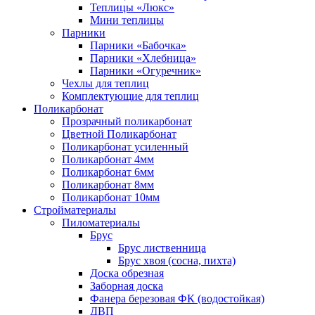
Теплицы «Люкс»
Мини теплицы
Парники
Парники «Бабочка»
Парники «Хлебница»
Парники «Огуречник»
Чехлы для теплиц
Комплектующие для теплиц
Поликарбонат
Прозрачный поликарбонат
Цветной Поликарбонат
Поликарбонат усиленный
Поликарбонат 4мм
Поликарбонат 6мм
Поликарбонат 8мм
Поликарбонат 10мм
Стройматериалы
Пиломатериалы
Брус
Брус лиственница
Брус хвоя (сосна, пихта)
Доска обрезная
Заборная доска
Фанера березовая ФК (водостойкая)
ДВП