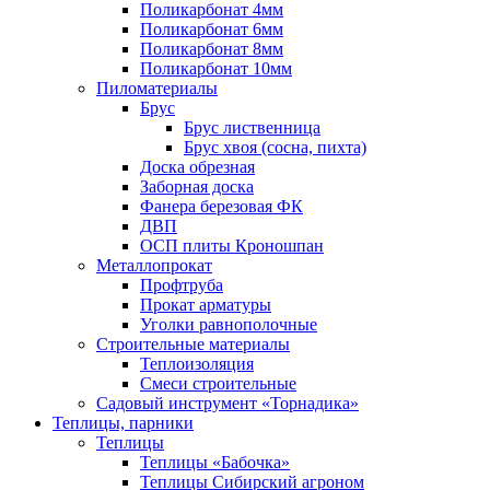
Поликарбонат 4мм
Поликарбонат 6мм
Поликарбонат 8мм
Поликарбонат 10мм
Пиломатериалы
Брус
Брус лиственница
Брус хвоя (сосна, пихта)
Доска обрезная
Заборная доска
Фанера березовая ФК
ДВП
ОСП плиты Кроношпан
Металлопрокат
Профтруба
Прокат арматуры
Уголки равнополочные
Строительные материалы
Теплоизоляция
Смеси строительные
Садовый инструмент «Торнадика»
Теплицы, парники
Теплицы
Теплицы «Бабочка»
Теплицы Сибирский агроном